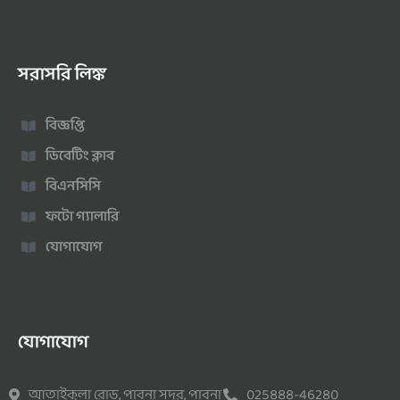
সরাসরি লিঙ্ক
বিজ্ঞপ্তি
ডিবেটিং ক্লাব
বিএনসিসি
ফটো গ্যালারি
যোগাযোগ
যোগাযোগ
আতাইকুলা রোড, পাবনা সদর, পাবনা
025888-46280