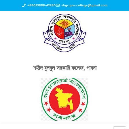
+88025888-42280
sbgc.gov.college@gmail.com
শহীদ বুলবুল সরকারি কলেজ, পাবনা