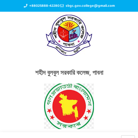
+88025888-42280
sbgc.gov.college@gmail.com
শহীদ বুলবুল সরকারি কলেজ, পাবনা