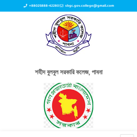
+88025888-42280
sbgc.gov.college@gmail.com
শহীদ বুলবুল সরকারি কলেজ, পাবনা