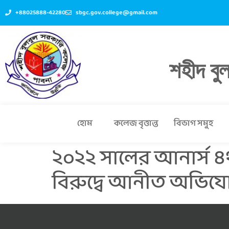
+88025888-42280
sbgc.gov.college@gmail.com
শহীদ বু
হোম
কলেজ বৃত্তান্ত
বিভাগ সমুহ
২০২২ সালের আনার্স ৪র্থ
বিরুদ্বে আনীত অভিযোগ 