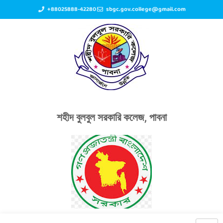
+88025888-42280
sbgc.gov.college@gmail.com
শহীদ বুলবুল সরকারি কলেজ, পাবনা