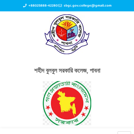
+88025888-42280
sbgc.gov.college@gmail.com
শহীদ বুলবুল সরকারি কলেজ, পাবনা