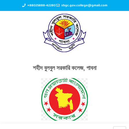
+88025888-42280
sbgc.gov.college@gmail.com
শহীদ বুলবুল সরকারি কলেজ, পাবনা