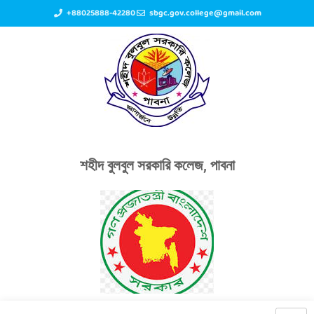
+88025888-42280
sbgc.gov.college@gmail.com
শহীদ বুলবুল সরকারি কলেজ, পাবনা