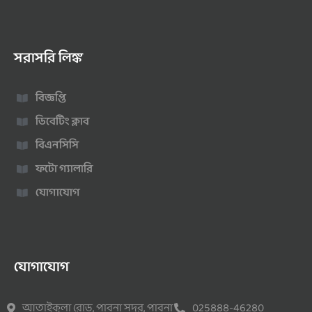
সরাসরি লিঙ্ক
বিজ্ঞপ্তি
ডিবেটিং ক্লাব
বিএনসিসি
ফটো গ্যালারি
যোগাযোগ
যোগাযোগ
আতাইকুলা রোড, পাবনা সদর, পাবনা
025888-46280