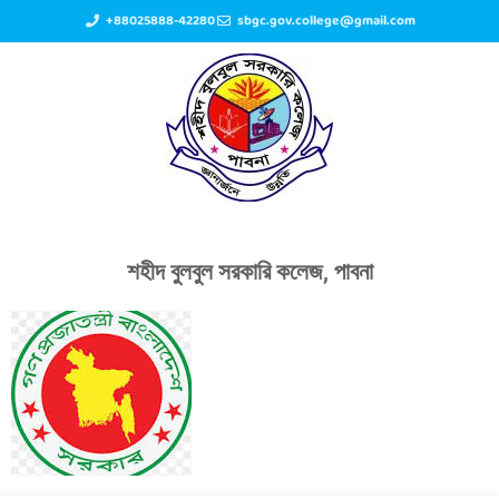
+88025888-42280
sbgc.gov.college@gmail.com
শহীদ বুলবুল সরকারি কলেজ, পাবনা