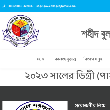
+88025888-42280
sbgc.gov.college@gmail.com
শহীদ বু
হোম
কলেজ বৃত্তান্ত
বিভাগ সমুহ
২০২৩ সালের ডিগ্রী (পা
প্রয়োজনীয় লিঙ্ক