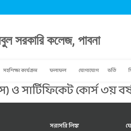
লবুল সরকারি কলেজ, পাবনা
সহশিক্ষা কার্যক্রম
ফলাফল
যোগাযোগ
ভর্তি
স
স) ও সার্টিফিকেট কোর্স ৩য় বর
সরাসরি লিঙ্ক
য