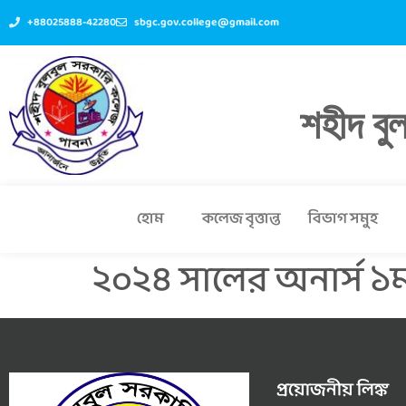
+88025888-42280
sbgc.gov.college@gmail.com
শহীদ বু
হোম
কলেজ বৃত্তান্ত
বিভাগ সমুহ
২০২৪ সালের অনার্স ১ম ব
প্রয়োজনীয় লিঙ্ক