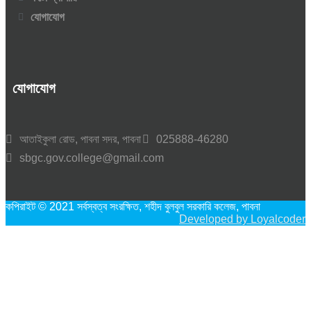
যোগাযোগ
যোগাযোগ
আতাইকুলা রোড, পাবনা সদর, পাবনা
025888-46280
sbgc.gov.college@gmail.com
কপিরাইট © 2021 সর্বস্বত্ব সংরক্ষিত, শহীদ বুলবুল সরকারি কলেজ, পাবনা
Developed by Loyalcoder