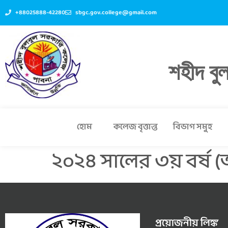
+88025888-42280
sbgc.gov.college@gmail.com
শহীদ বু
হোম
কলেজ বৃত্তান্ত
বিভাগ সমুহ
২০২৪ সালের ৩য় বর্ষ (অ
প্রয়োজনীয় লিঙ্ক