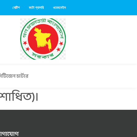
নোটিশ
ফটো গ্যালারি
ওয়েবমেইল
িটিজেন চার্টার
ংশোধিত)।
োগাযোগ