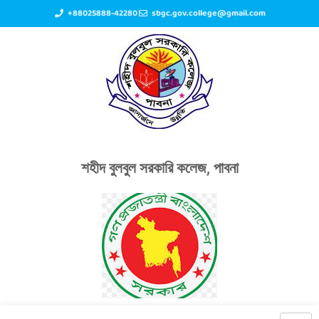
+88025888-42280
sbgc.gov.college@gmail.com
শহীদ বুলবুল সরকারি কলেজ, পাবনা