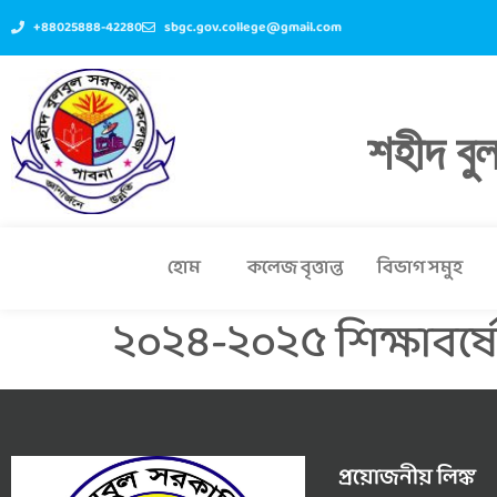
+88025888-42280
sbgc.gov.college@gmail.com
শহীদ বু
হোম
কলেজ বৃত্তান্ত
বিভাগ সমুহ
২০২৪-২০২৫ শিক্ষাবর্ষের
প্রয়োজনীয় লিঙ্ক