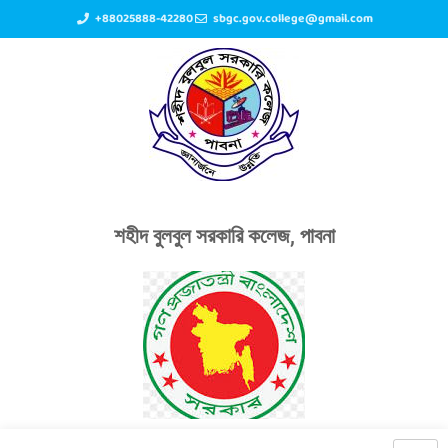
+88025888-42280
sbgc.gov.college@gmail.com
শহীদ বুলবুল সরকারি কলেজ, পাবনা