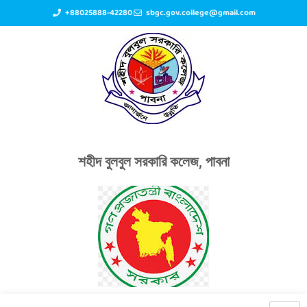
+88025888-42280
sbgc.gov.college@gmail.com
শহীদ বুলবুল সরকারি কলেজ, পাবনা