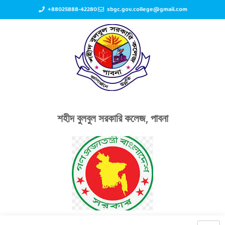
+88025888-42280
sbgc.gov.college@gmail.com
শহীদ বুলবুল সরকারি কলেজ, পাবনা