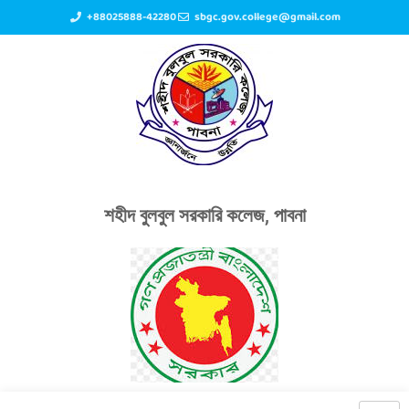
+88025888-42280
sbgc.gov.college@gmail.com
শহীদ বুলবুল সরকারি কলেজ, পাবনা