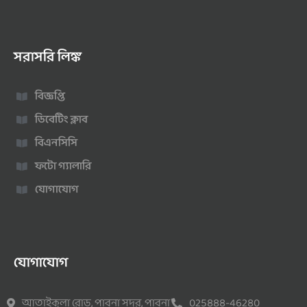
সরাসরি লিঙ্ক
বিজ্ঞপ্তি
ডিবেটিং ক্লাব
বিএনসিসি
ফটো গ্যালারি
যোগাযোগ
যোগাযোগ
আতাইকুলা রোড, পাবনা সদর, পাবনা
025888-46280