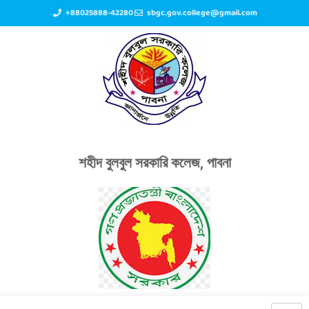
+88025888-42280
sbgc.gov.college@gmail.com
শহীদ বুলবুল সরকারি কলেজ, পাবনা