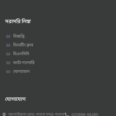
সরাসরি লিঙ্ক
বিজ্ঞপ্তি
ডিবেটিং ক্লাব
বিএনসিসি
ফটো গ্যালারি
যোগাযোগ
যোগাযোগ
আতাইকুলা রোড, পাবনা সদর, পাবনা
025888-46280