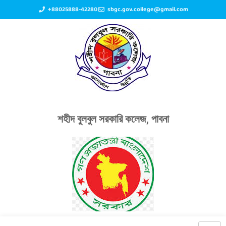
+88025888-42280
sbgc.gov.college@gmail.com
শহীদ বুলবুল সরকারি কলেজ, পাবনা