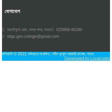
যোগাযোগ
আতাইকুলা রোড, পাবনা সদর, পাবনা
025888-46280
sbgc.gov.college@gmail.com
কপিরাইট © 2021 সর্বস্বত্ব সংরক্ষিত, শহীদ বুলবুল সরকারি কলেজ, পাবনা
Developed by Loyalcoder