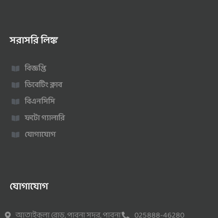
সরাসরি লিঙ্ক
বিজ্ঞপ্তি
ডিবেটিং ক্লাব
বিএনসিসি
ফটো গ্যালারি
যোগাযোগ
যোগাযোগ
আতাইকুলা রোড, পাবনা সদর, পাবনা
025888-46280