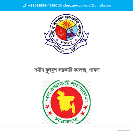
+88025888-42280
sbgc.gov.college@gmail.com
শহীদ বুলবুল সরকারি কলেজ, পাবনা