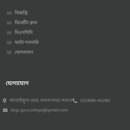
বিজ্ঞপ্তি
ডিবেটিং ক্লাব
বিএনসিসি
ফটো গ্যালারি
যোগাযোগ
যোগাযোগ
আতাইকুলা রোড, পাবনা সদর, পাবনা
025888-46280
sbgc.gov.college@gmail.com