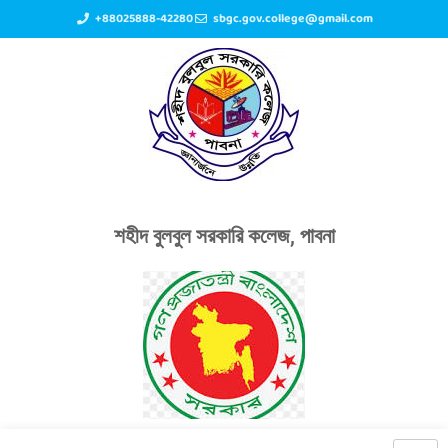
+88025888-42280
sbgc.gov.college@gmail.com
শহীদ বুলবুল সরকারি কলেজ, পাবনা