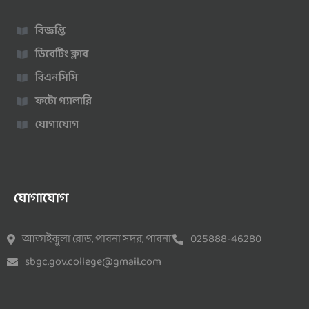
বিজ্ঞপ্তি
ডিবেটিং ক্লাব
বিএনসিসি
ফটো গ্যালারি
যোগাযোগ
যোগাযোগ
আতাইকুলা রোড, পাবনা সদর, পাবনা
025888-46280
sbgc.gov.college@gmail.com