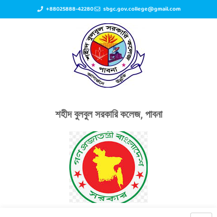
+88025888-42280
sbgc.gov.college@gmail.com
শহীদ বুলবুল সরকারি কলেজ, পাবনা