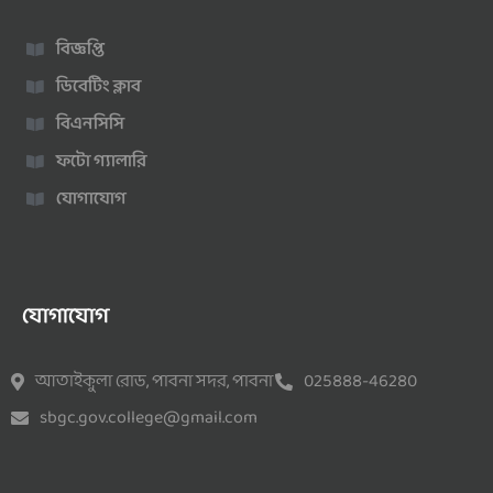
বিজ্ঞপ্তি
ডিবেটিং ক্লাব
বিএনসিসি
ফটো গ্যালারি
যোগাযোগ
যোগাযোগ
আতাইকুলা রোড, পাবনা সদর, পাবনা
025888-46280
sbgc.gov.college@gmail.com