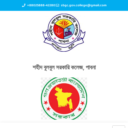
+88025888-42280
sbgc.gov.college@gmail.com
শহীদ বুলবুল সরকারি কলেজ, পাবনা