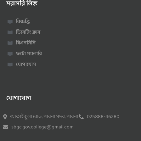
সরাসরি লিঙ্ক
বিজ্ঞপ্তি
ডিবেটিং ক্লাব
বিএনসিসি
ফটো গ্যালারি
যোগাযোগ
যোগাযোগ
আতাইকুলা রোড, পাবনা সদর, পাবনা
025888-46280
sbgc.gov.college@gmail.com