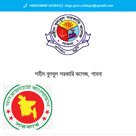
+88025888-42280
sbgc.gov.college@gmail.com
শহীদ বুলবুল সরকারি কলেজ, পাবনা