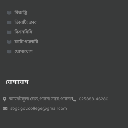
বিজ্ঞপ্তি
ডিবেটিং ক্লাব
বিএনসিসি
ফটো গ্যালারি
যোগাযোগ
যোগাযোগ
আতাইকুলা রোড, পাবনা সদর, পাবনা
025888-46280
sbgc.gov.college@gmail.com