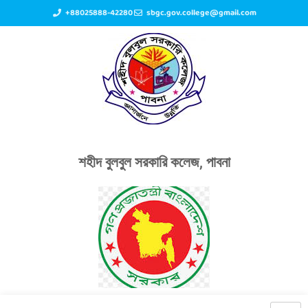
+88025888-42280
sbgc.gov.college@gmail.com
শহীদ বুলবুল সরকারি কলেজ, পাবনা