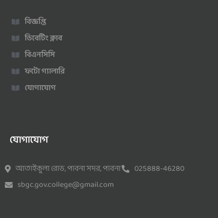
বিজ্ঞপ্তি
ডিবেটিং ক্লাব
বিএনসিসি
ফটো গ্যালারি
যোগাযোগ
যোগাযোগ
আতাইকুলা রোড, পাবনা সদর, পাবনা
025888-46280
sbgc.gov.college@gmail.com