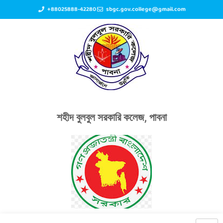
+88025888-42280
sbgc.gov.college@gmail.com
শহীদ বুলবুল সরকারি কলেজ, পাবনা