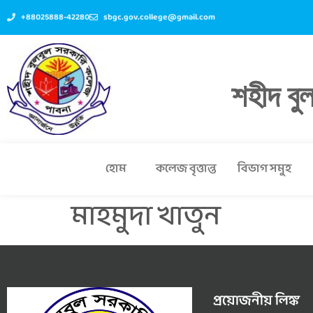
+88025888-42280
sbgc.gov.college@gmail.com
শহীদ বু
হোম
কলেজ বৃত্তান্ত
বিভাগ সমুহ
মাহমুদা খাতুন
প্রয়োজনীয় লিঙ্ক