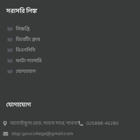
সরাসরি লিঙ্ক
বিজ্ঞপ্তি
ডিবেটিং ক্লাব
বিএনসিসি
ফটো গ্যালারি
যোগাযোগ
যোগাযোগ
আতাইকুলা রোড, পাবনা সদর, পাবনা
025888-46280
sbgc.gov.college@gmail.com