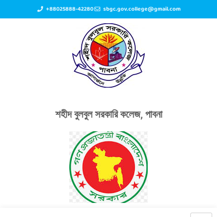
+88025888-42280
sbgc.gov.college@gmail.com
শহীদ বুলবুল সরকারি কলেজ, পাবনা