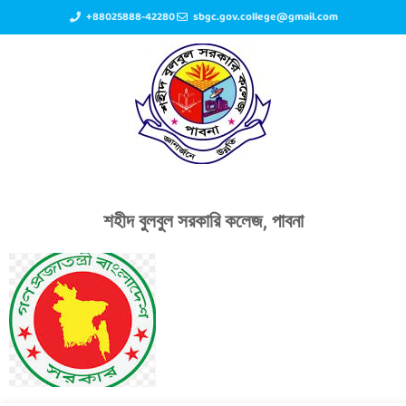
+88025888-42280
sbgc.gov.college@gmail.com
শহীদ বুলবুল সরকারি কলেজ, পাবনা