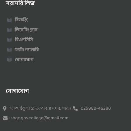
সরাসরি লিঙ্ক
বিজ্ঞপ্তি
ডিবেটিং ক্লাব
বিএনসিসি
ফটো গ্যালারি
যোগাযোগ
যোগাযোগ
আতাইকুলা রোড, পাবনা সদর, পাবনা
025888-46280
sbgc.gov.college@gmail.com