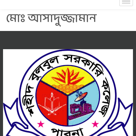
মোঃ আসাদুজ্জামান