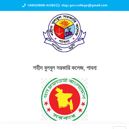
+88025888-42280
sbgc.gov.college@gmail.com
শহীদ বুলবুল সরকারি কলেজ, পাবনা