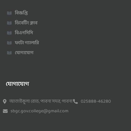
বিজ্ঞপ্তি
ডিবেটিং ক্লাব
বিএনসিসি
ফটো গ্যালারি
যোগাযোগ
যোগাযোগ
আতাইকুলা রোড, পাবনা সদর, পাবনা
025888-46280
sbgc.gov.college@gmail.com