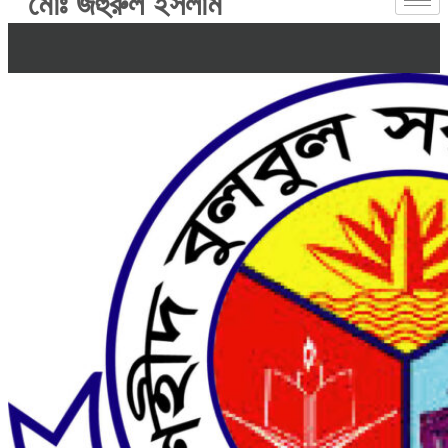
মোঃ জহুরুল ইসলাম