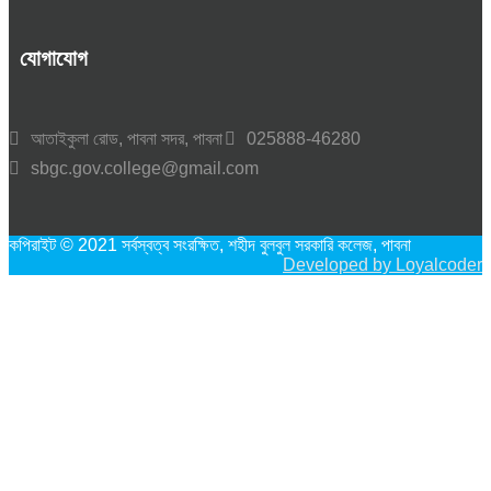
যোগাযোগ
আতাইকুলা রোড, পাবনা সদর, পাবনা
025888-46280
sbgc.gov.college@gmail.com
কপিরাইট © 2021 সর্বস্বত্ব সংরক্ষিত, শহীদ বুলবুল সরকারি কলেজ, পাবনা
Developed by Loyalcoder