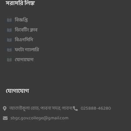
সরাসরি লিঙ্ক
বিজ্ঞপ্তি
ডিবেটিং ক্লাব
বিএনসিসি
ফটো গ্যালারি
যোগাযোগ
যোগাযোগ
আতাইকুলা রোড, পাবনা সদর, পাবনা
025888-46280
sbgc.gov.college@gmail.com