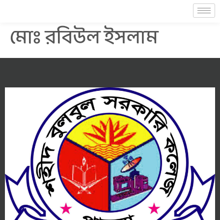
মোঃ রবিউল ইসলাম