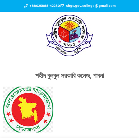
+88025888-42280
sbgc.gov.college@gmail.com
শহীদ বুলবুল সরকারি কলেজ, পাবনা