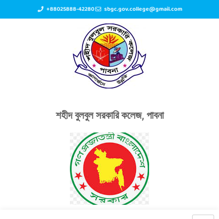
+88025888-42280
sbgc.gov.college@gmail.com
শহীদ বুলবুল সরকারি কলেজ, পাবনা