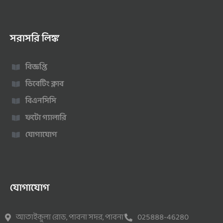
সরাসরি লিঙ্ক
বিজ্ঞপ্তি
ডিবেটিং ক্লাব
বিএনসিসি
ফটো গ্যালারি
যোগাযোগ
যোগাযোগ
আতাইকুলা রোড, পাবনা সদর, পাবনা
025888-46280