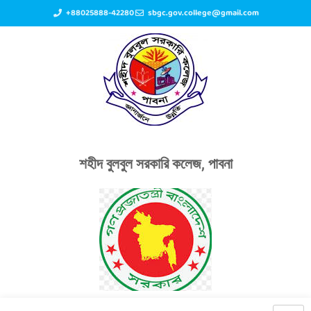
+88025888-42280
sbgc.gov.college@gmail.com
শহীদ বুলবুল সরকারি কলেজ, পাবনা