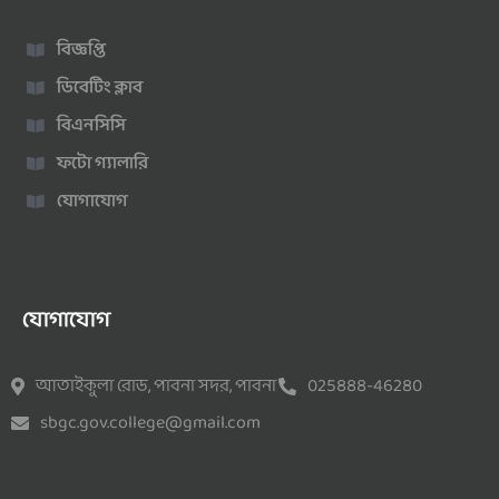
বিজ্ঞপ্তি
ডিবেটিং ক্লাব
বিএনসিসি
ফটো গ্যালারি
যোগাযোগ
যোগাযোগ
আতাইকুলা রোড, পাবনা সদর, পাবনা
025888-46280
sbgc.gov.college@gmail.com