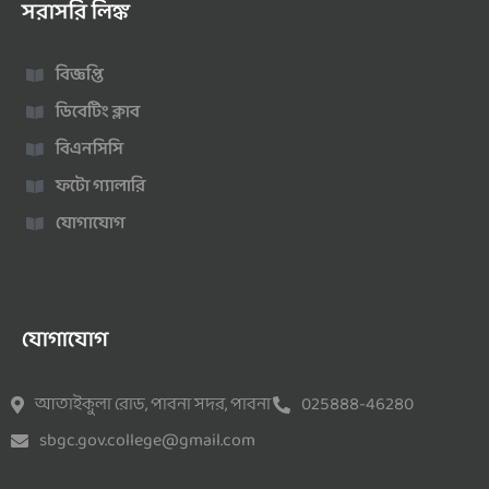
সরাসরি লিঙ্ক
বিজ্ঞপ্তি
ডিবেটিং ক্লাব
বিএনসিসি
ফটো গ্যালারি
যোগাযোগ
যোগাযোগ
আতাইকুলা রোড, পাবনা সদর, পাবনা
025888-46280
sbgc.gov.college@gmail.com