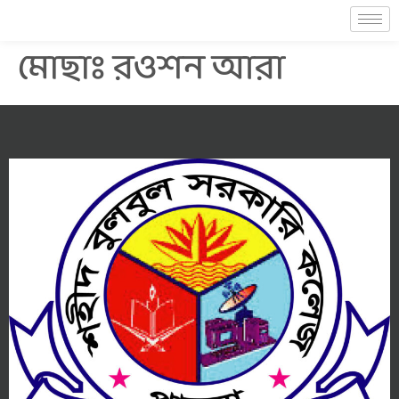
মোছাঃ রওশন আরা