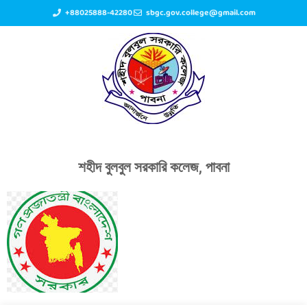
+88025888-42280
sbgc.gov.college@gmail.com
শহীদ বুলবুল সরকারি কলেজ, পাবনা