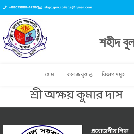
+88025888-42280
sbgc.gov.college@gmail.com
শহীদ বু
হোম
কলেজ বৃত্তান্ত
বিভাগ সমুহ
শ্রী অক্ষয় কুমার দাস
প্রয়োজনীয় লিঙ্ক