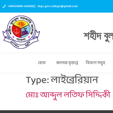
+88025888-42280
sbgc.gov.college@gmail.com
শহীদ বু
হোম
কলেজ বৃত্তান্ত
বিভাগ সমুহ
Type:
লাইব্রেরিয়ান
মোঃ আব্দুল লতিফ সিদ্দিকী